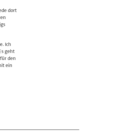
ede dort
ren
igs
e. Ich
Es geht
für den
it ein